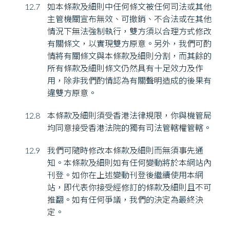
12.7
如本條款及細則中任何條文被任何司法或其他
主管機關宣布無效、可撤銷、不合法或在其他
情況下無法強制執行，雙方須以合理方式修改
有關條文，以實現雙方原意。另外，我們可酌
情將有關條文與本條款及細則分割，而其餘的
所有條款及細則條文仍然具有十足效力及作
用，除非我們酌情認為有關聲明造成的後果有
違雙方原意。
12.8
本條款及細則須受香港法律規限，你與機管局
均同意接受香港法院的獨有司法管轄權管轄。
12.9
我們可隨時修改本條款及細則而無須事先通
知。本條款及細則如有任何變動將於本網站內
刊登。如你在上述變動刊登後繼續使用本網
站，即代表你接受經修訂的條款及細則且不可
推翻。如有任何爭議，我們的決定為最終決
定。