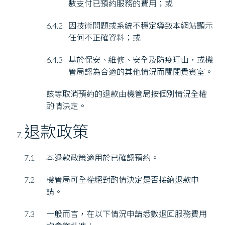
數支付已預約服務的費用；或
6.4.2
因技術問題或系統不穩定導致本網站顯示
任何不正確資料；或
6.4.3
基於保安、維修、安全及防疫理由，或機
管局認為合適的其他情況而關閉貴賓室。
該等取消預約的退款由機管局按個別情況全權
酌情決定。
退款政策
7.1
本退款政策適用於已確認預約。
7.2
機管局可全權絕對酌情決定是否接納退款申
請。
7.3
一般而言，在以下情況申請悉數退回服務費用