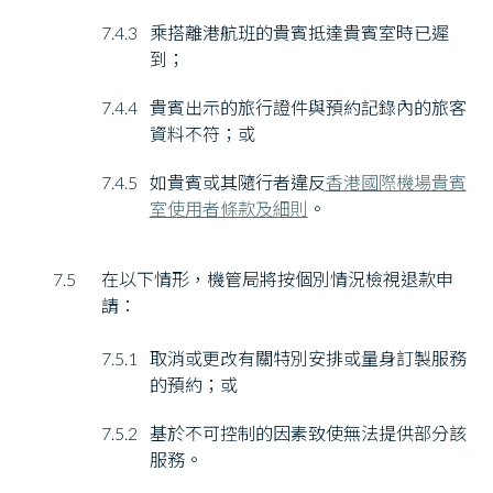
7.4.3
乘搭離港航班的貴賓抵達貴賓室時已遲
到；
7.4.4
貴賓出示的旅行證件與預約記錄內的旅客
資料不符；或
7.4.5
如貴賓或其隨行者違反
香港國際機場貴賓
室使用者條款及細則
。
7.5
在以下情形，機管局將按個別情況檢視退款申
請：
7.5.1
取消或更改有關特別安排或量身訂製服務
的預約；或
7.5.2
基於不可控制的因素致使無法提供部分該
服務。