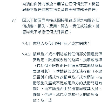
均須由你獨力承擔。無論在任何情況下，機管
局概不就任何該等損失承擔全部或部分責任。
9.4
因以下情況而直接或間接引致或與之相關的任
何損害、損失、費用、開支、責任或賠償，機
管局概不承擔任何法律責任：
9.4.1
你登入及使用帳戶及／或本網站；
9.4.2
帳戶及／或本網站或其任何部分因違反保
安規定、數據或系統的延誤、損壞或破壞
（包括但不限於由任何病毒或其他惡意程
式碼引起）、傳輸錯誤或無法存取（不論
是否與升級或修改帳戶及／或本網站、技
術設施失靈或不足或用戶方的技術問題有
關），而不論是否由於機管局或其人員、
僱員、代理、承包商或其他人的疏忽所
致；及／或