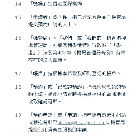
1.4
「
機場
」指香港國際機場。
1.5
「
申請者
」或「
你
」指已登記帳戶並向機管局
提交預約申請的人士。
1.6
「
機管局
」、「
我們
」或「
我們的
」指香港機
場管理局，亦即憑藉香港特別行政區（「香
港」）法例第483 章《機場管理局條例》有效
存在的法人團體。
1.7
「
帳戶
」指根據本條款及細則登記的帳戶。
1.8
「
預約
」或「
已確認預約
」指機管局確認的預
約申請，據此申請者將透過其提供的電郵地址
收取確認電郵。
1.9
「
預約申請
」或「
申請
」指申請者透過本網站
或發送電郵至
hkiavip@hkairport.com
向機管局
提交使用貴賓室服務的申請。