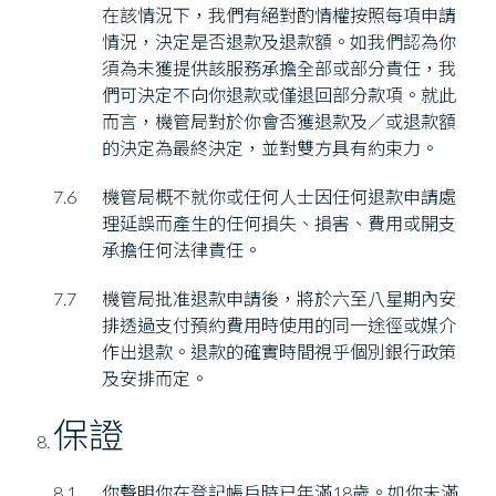
在該情況下，我們有絕對酌情權按照每項申請
情況，決定是否退款及退款額。如我們認為你
須為未獲提供該服務承擔全部或部分責任，我
們可決定不向你退款或僅退回部分款項。就此
而言，機管局對於你會否獲退款及／或退款額
的決定為最終決定，並對雙方具有約束力。
7.6
機管局概不就你或任何人士因任何退款申請處
理延誤而產生的任何損失、損害、費用或開支
承擔任何法律責任。
7.7
機管局批准退款申請後，將於六至八星期內安
排透過支付預約費用時使用的同一途徑或媒介
作出退款。退款的確實時間視乎個別銀行政策
及安排而定。
保證
8.1
你聲明你在登記帳戶時已年滿18歲。如你未滿