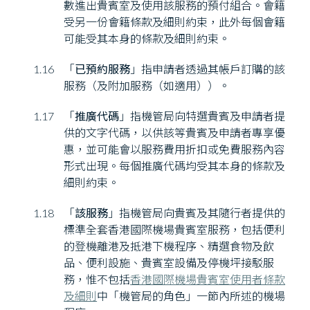
數進出貴賓室及使用該服務的預付組合。會籍
受另一份會籍條款及細則約束，此外每個會籍
可能受其本身的條款及細則約束。
1.16
「
已預約服務
」指申請者透過其帳戶訂購的該
服務（及附加服務（如適用））。
1.17
「
推廣代碼
」指機管局向特選貴賓及申請者提
供的文字代碼，以供該等貴賓及申請者專享優
惠，並可能會以服務費用折扣或免費服務內容
形式出現。每個推廣代碼均受其本身的條款及
細則約束。
1.18
「
該服務
」指機管局向貴賓及其隨行者提供的
標準全套香港國際機場貴賓室服務，包括便利
的登機離港及抵港下機程序、精選食物及飲
品、便利設施、貴賓室設備及停機坪接駁服
務，惟不包括
香港國際機場貴賓室使用者條款
及細則
中「機管局的角色」一節內所述的機場